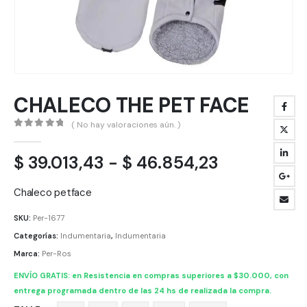
CHALECO THE PET FACE
( No hay valoraciones aún. )
0
out of 5
Rango
$
39.013,43
-
$
46.854,23
de
precios:
Chaleco petface
desde
SKU:
Per-1677
$ 39.013,4
Categorías:
Indumentaria
,
Indumentaria
hasta
Marca:
Per-Ros
$ 46.854,2
ENVÍO GRATIS: en Resistencia en compras superiores a $30.000, con
entrega programada dentro de las 24 hs de realizada la compra.