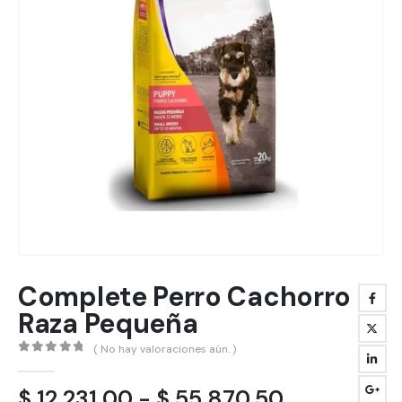
Complete Perro Cachorro
Raza Pequeña
( No hay valoraciones aún. )
0
out of 5
Rango
$
12.231,00
-
$
55.870,50