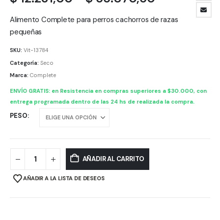
de
precios:
Alimento Complete para perros cachorros de razas
desde
pequeñas
$ 12.231,00
SKU:
Vit-13784
hasta
Categoría:
Seco
$ 55.870,5
Marca:
Complete
ENVÍO GRATIS: en Resistencia en compras superiores a $30.000, con
entrega programada dentro de las 24 hs de realizada la compra.
PESO
AÑADIR AL CARRITO
AÑADIR A LA LISTA DE DESEOS