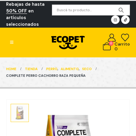
Rebajas de hasta
50% OFF
en
artículos
seleccionados
0
Carrito
0
HOME
TIENDA
PERRO
,
ALIMENTO
,
SECO
COMPLETE PERRO CACHORRO RAZA PEQUEÑA