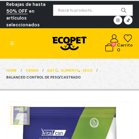
Rebajas de hasta
50% OFF
en
artículos
seleccionados
0
Carrito
0
HOME
TIENDA
GATO
,
ALIMENTO
,
SECO
BALANCED CONTROL DE PESO/CASTRADO