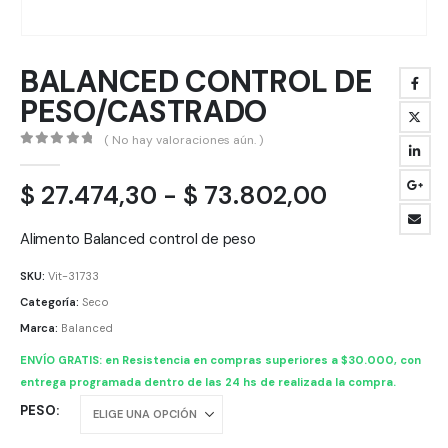
BALANCED CONTROL DE
PESO/CASTRADO
( No hay valoraciones aún. )
0
out of 5
Rango
$
27.474,30
-
$
73.802,00
de
precios:
Alimento Balanced control de peso
desde
SKU:
Vit-31733
$ 27.474,
Categoría:
Seco
hasta
Marca:
Balanced
$ 73.802,
ENVÍO GRATIS: en Resistencia en compras superiores a $30.000, con
entrega programada dentro de las 24 hs de realizada la compra.
PESO