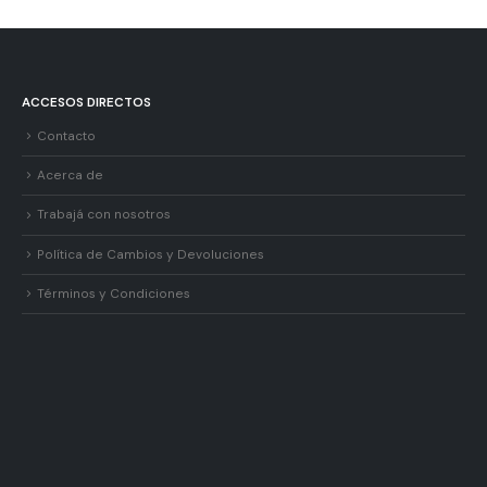
$ 121.705,00
ACCESOS DIRECTOS
Contacto
Acerca de
Trabajá con nosotros
Política de Cambios y Devoluciones
Términos y Condiciones