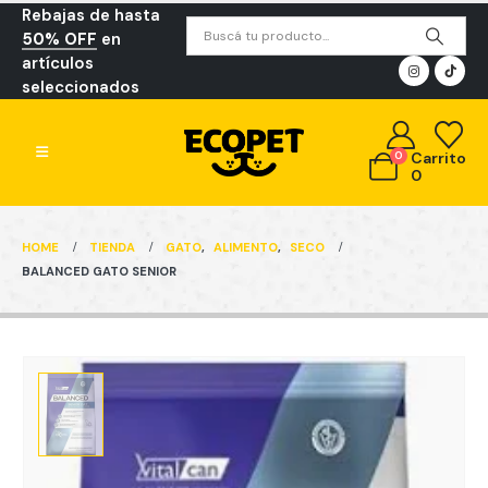
Rebajas de hasta
50% OFF
en
artículos
seleccionados
0
Carrito
0
HOME
TIENDA
GATO
,
ALIMENTO
,
SECO
BALANCED GATO SENIOR