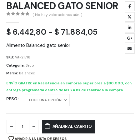
BALANCED GATO SENIOR
( No hay valoraciones aún. )
0
out of 5
Rango
$
6.442,80
-
$
71.884,05
de
precios:
Alimento Balanced gato senior
desde
SKU:
Vit-21716
$ 6.442,80
Categoría:
Seco
hasta
Marca:
Balanced
$ 71.884,0
ENVÍO GRATIS: en Resistencia en compras superiores a $30.000, con
entrega programada dentro de las 24 hs de realizada la compra.
PESO
AÑADIR AL CARRITO
AÑADIR A LA LISTA DE DESEOS