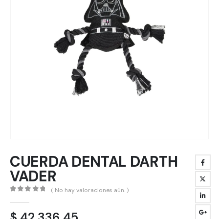
CUERDA DENTAL DARTH
VADER
( No hay valoraciones aún. )
0
out of 5
$
42.336,45