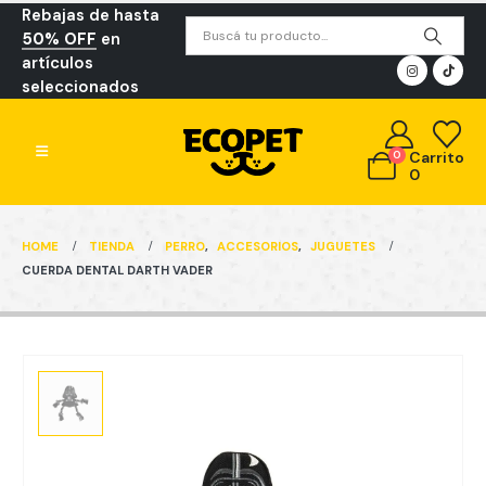
Rebajas de hasta
50% OFF
en
artículos
seleccionados
0
Carrito
0
HOME
TIENDA
PERRO
,
ACCESORIOS
,
JUGUETES
CUERDA DENTAL DARTH VADER