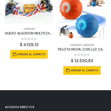
JUGUETES
HUESO ALGODON MULTICOLOR
0
out of 5
$
4.129,13
JUGUETES
,
JUGUETES
PELOTA MOVIL CON LUZ CARGA USB
AÑADIR AL CARRITO
0
out of 5
$
13.530,83
AÑADIR AL CARRITO
ACCESOS DIRECTOS