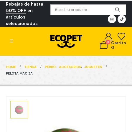
Rebajas de hasta
50% OFF
en
artículos
seleccionados
0
Carrito
0
HOME
TIENDA
PERRO
,
ACCESORIOS
,
JUGUETES
PELOTA MACIZA