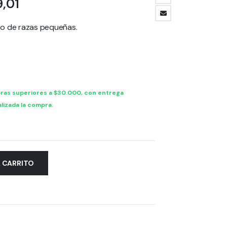
Rango
,01
de
precios:
to de razas pequeñas.
desde
$ 3.629,61
hasta
$ 28.629,01
ras superiores a $30.000, con entrega
lizada la compra.
L CARRITO