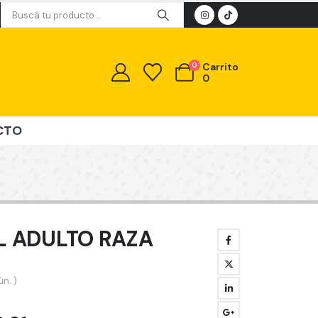
0
Carrito
0
CTO
 ADULTO RAZA
n. )