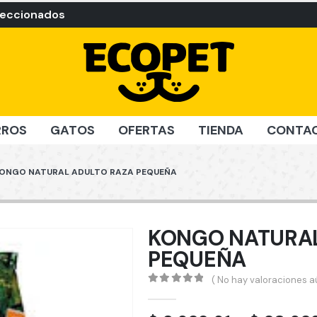
leccionados
RROS
GATOS
OFERTAS
TIENDA
CONTA
ONGO NATURAL ADULTO RAZA PEQUEÑA
KONGO NATURAL
PEQUEÑA
( No hay valoraciones aú
0
out of 5