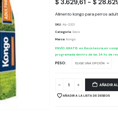
$
3.629,61
-
$
28.629
Alimento kongo para perros adul
SKU:
Ab-2321
Categoría:
Seco
Marca:
Kongo
ENVÍO GRATIS: en Resistencia en comp
programada dentro de las 24 hs de rea
PESO
AÑADIR A
AÑADIR A LA LISTA DE DESEOS