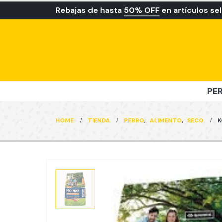
Rebajas de hasta
50% OFF
en artículos se
PE
HOME
TIENDA
PERRO
,
ALIMENTO
,
SECO
K